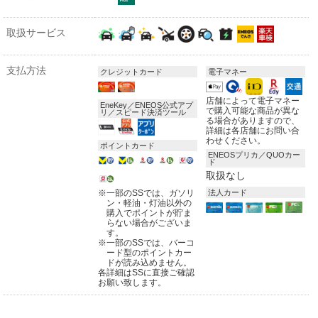
取扱サービス
支払方法
クレジットカード
電子マネー
店舗によって電子マネー
EneKey／ENEOS公式アプ
で購入可能な商品が異な
リ／スピード決済ツール
る場合がありますので、
詳細は各店舗にお問い合
わせください。
ポイントカード
ENEOSプリカ／QUOカー
ド
取扱なし
※
一部のSSでは、ガソリ
法人カード
ン・軽油・灯油以外の
購入でポイントが貯ま
らない場合がございま
す。
※
一部のSSでは、バーコ
ード型のポイントカー
ドが読み込めません。
各詳細はSSに直接ご確認
お願い致します。