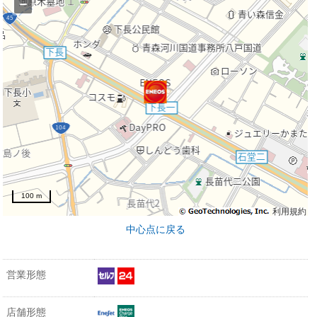
−
100 m
利用規約
中心点に戻る
営業形態
店舗形態