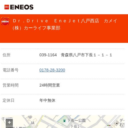
ＥＮＥＯＳ
Ｄｒ．Ｄｒｉｖｅ ＥｎｅＪｅｔ八戸西店 カメイ
（株）カーライフ事業部
住所
039-1164 青森県八戸市下長１－１－１
電話番号
0178-28-3200
営業時間
24時間営業
定休日
年中無休
+