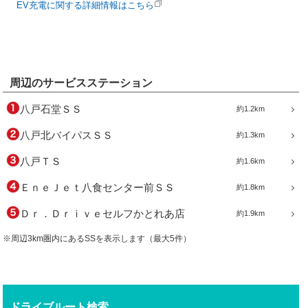
EV充電に関する詳細情報はこちら
周辺のサービスステーション
八戸石堂ＳＳ
約1.2km
八戸北バイパスＳＳ
約1.3km
八戸ＴＳ
約1.6km
ＥｎｅＪｅｔ八食センター前ＳＳ
約1.8km
Ｄｒ．Ｄｒｉｖｅセルフかとれあ店
約1.9km
※周辺3km圏内にあるSSを表示します（最大5件）
ドライブルート検索