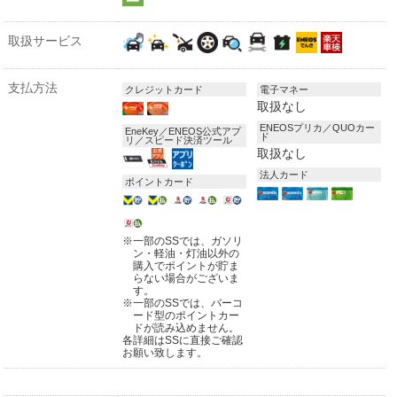
取扱サービス
支払方法
クレジットカード
電子マネー
取扱なし
ENEOSプリカ／QUOカー
EneKey／ENEOS公式アプ
ド
リ／スピード決済ツール
取扱なし
法人カード
ポイントカード
※
一部のSSでは、ガソリ
ン・軽油・灯油以外の
購入でポイントが貯ま
らない場合がございま
す。
※
一部のSSでは、バーコ
ード型のポイントカー
ドが読み込めません。
各詳細はSSに直接ご確認
お願い致します。