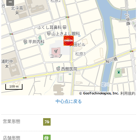
−
100 m
利用規約
中心点に戻る
営業形態
店舗形態