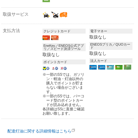
取扱サービス
支払方法
クレジットカード
電子マネー
取扱なし
ENEOSプリカ／QUOカー
EneKey／ENEOS公式アプ
ド
リ／スピード決済ツール
取扱なし
取扱なし
法人カード
ポイントカード
※
一部のSSでは、ガソリ
ン・軽油・灯油以外の
購入でポイントが貯ま
らない場合がございま
す。
※
一部のSSでは、バーコ
ード型のポイントカー
ドが読み込めません。
各詳細はSSに直接ご確認
お願い致します。
配達灯油に関する詳細情報はこちら