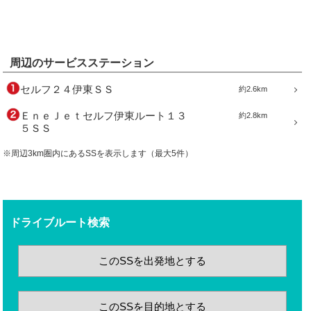
周辺のサービスステーション
セルフ２４伊東ＳＳ
約2.6km
ＥｎｅＪｅｔセルフ伊東ルート１３
約2.8km
５ＳＳ
※周辺3km圏内にあるSSを表示します（最大5件）
ドライブルート検索
このSSを出発地とする
このSSを目的地とする