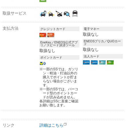
取扱サービス
支払方法
クレジットカード
電子マネー
取扱なし
ENEOSプリカ／QUOカー
EneKey／ENEOS公式アプ
ド
リ／スピード決済ツール
取扱なし
取扱なし
法人カード
ポイントカード
※
一部のSSでは、ガソリ
ン・軽油・灯油以外の
購入でポイントが貯ま
らない場合がございま
す。
※
一部のSSでは、バーコ
ード型のポイントカー
ドが読み込めません。
各詳細はSSに直接ご確認
お願い致します。
リンク
詳細はこちら