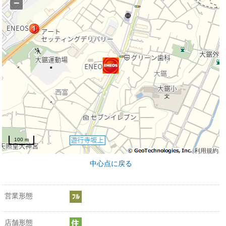
−
100 m
利用規約
中心点に戻る
営業形態
店舗形態