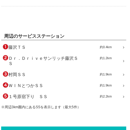
周辺のサービスステーション
藤沢ＴＳ
約0.4km
Ｄｒ．Ｄｒｉｖｅサンリッチ藤沢Ｓ
約1.2km
Ｓ
村岡ＳＳ
約1.9km
ＷＩＮとつかＳＳ
約1.9km
１号原宿下り ＳＳ
約2.2km
※周辺3km圏内にあるSSを表示します（最大5件）