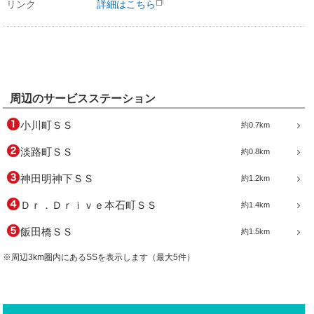
リンク
詳細はこちら
周辺のサービスステーション
小川町ＳＳ
約0.7km
淡路町ＳＳ
約0.8km
神田明神下ＳＳ
約1.2km
Ｄｒ．Ｄｒｉｖｅ本石町ＳＳ
約1.4km
飯田橋ＳＳ
約1.5km
※周辺3km圏内にあるSSを表示します（最大5件）