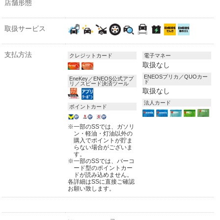
店舗形態
取扱サービス
支払方法
クレジットカード
電子マネー
取扱なし
ENEOSプリカ／QUOカー
EneKey／ENEOS公式アプ
ド
リ／スピード決済ツール
取扱なし
法人カード
ポイントカード
※
一部のSSでは、ガソリ
ン・軽油・灯油以外の
購入でポイントが貯ま
らない場合がございま
す。
※
一部のSSでは、バーコ
ード型のポイントカー
ドが読み込めません。
各詳細はSSに直接ご確認
お願い致します。