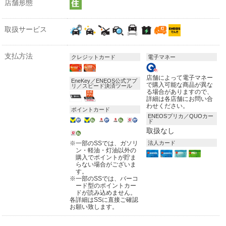
店舗形態
取扱サービス
支払方法
クレジットカード
電子マネー
店舗によって電子マネー
EneKey／ENEOS公式アプ
で購入可能な商品が異な
リ／スピード決済ツール
る場合がありますので、
詳細は各店舗にお問い合
わせください。
ポイントカード
ENEOSプリカ／QUOカー
ド
取扱なし
※
一部のSSでは、ガソリ
法人カード
ン・軽油・灯油以外の
購入でポイントが貯ま
らない場合がございま
す。
※
一部のSSでは、バーコ
ード型のポイントカー
ドが読み込めません。
各詳細はSSに直接ご確認
お願い致します。