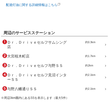
配達灯油に関する詳細情報はこちら
周辺のサービスステーション
Ｄｒ．Ｄｒｉｖｅセルフサムシング
約0.3km
店
大宮桜木町店
約1.7km
Ｄｒ．Ｄｒｉｖｅセルフ与野ＳＳ
約2km
Ｄｒ．Ｄｒｉｖｅセルフ見沼インタ
約2.1km
ーＳＳ
与野八幡通りＳＳ
約2.1km
※周辺3km圏内にあるSSを表示します（最大5件）