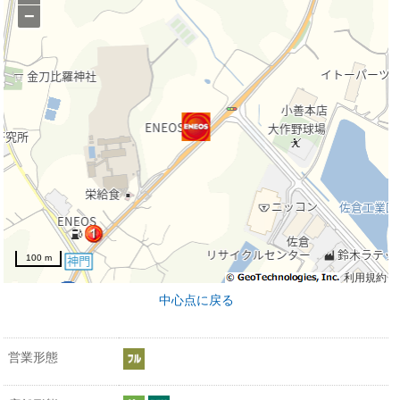
−
100 m
利用規約
中心点に戻る
営業形態