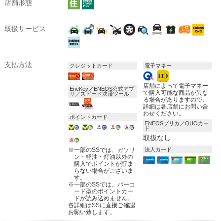
店舗形態
取扱サービス
支払方法
クレジットカード
電子マネー
店舗によって電子マネー
EneKey／ENEOS公式アプ
で購入可能な商品が異な
リ／スピード決済ツール
る場合がありますので、
詳細は各店舗にお問い合
わせください。
ポイントカード
ENEOSプリカ／QUOカー
ド
取扱なし
※
一部のSSでは、ガソリ
法人カード
ン・軽油・灯油以外の
購入でポイントが貯ま
らない場合がございま
す。
※
一部のSSでは、バーコ
ード型のポイントカー
ドが読み込めません。
各詳細はSSに直接ご確認
お願い致します。