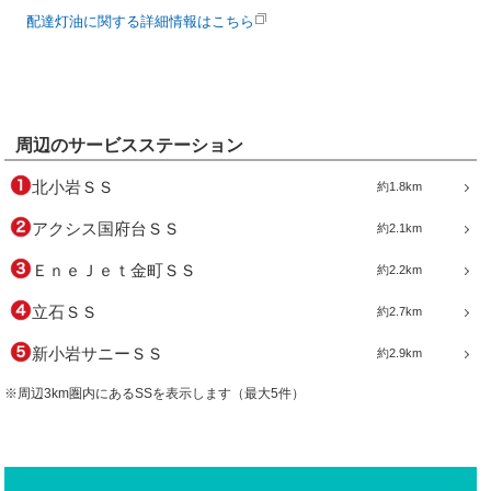
配達灯油に関する詳細情報はこちら
周辺のサービスステーション
北小岩ＳＳ
約1.8km
アクシス国府台ＳＳ
約2.1km
ＥｎｅＪｅｔ金町ＳＳ
約2.2km
立石ＳＳ
約2.7km
新小岩サニーＳＳ
約2.9km
※周辺3km圏内にあるSSを表示します（最大5件）