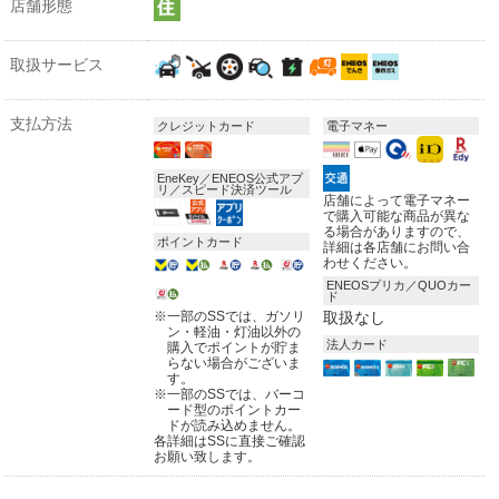
店舗形態
取扱サービス
支払方法
クレジットカード
電子マネー
EneKey／ENEOS公式アプ
リ／スピード決済ツール
店舗によって電子マネー
で購入可能な商品が異な
る場合がありますので、
ポイントカード
詳細は各店舗にお問い合
わせください。
ENEOSプリカ／QUOカー
ド
※
一部のSSでは、ガソリ
取扱なし
ン・軽油・灯油以外の
法人カード
購入でポイントが貯ま
らない場合がございま
す。
※
一部のSSでは、バーコ
ード型のポイントカー
ドが読み込めません。
各詳細はSSに直接ご確認
お願い致します。