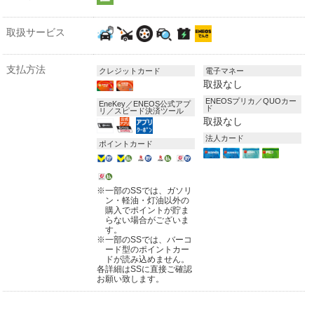
取扱サービス
支払方法
クレジットカード
電子マネー
取扱なし
ENEOSプリカ／QUOカー
EneKey／ENEOS公式アプ
ド
リ／スピード決済ツール
取扱なし
法人カード
ポイントカード
※
一部のSSでは、ガソリ
ン・軽油・灯油以外の
購入でポイントが貯ま
らない場合がございま
す。
※
一部のSSでは、バーコ
ード型のポイントカー
ドが読み込めません。
各詳細はSSに直接ご確認
お願い致します。