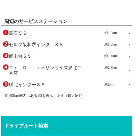
周辺のサービスステーション
高石ＳＳ
約1.2km
セルフ阪和堺インタ－ＳＳ
約1.6km
鶴山台ＳＳ
約1.7km
Ｄｒ．Ｄｒｉｖｅサンライズ泉北２
約1.7km
号店
堺北インターＳＳ
約2km
※周辺3km圏内にあるSSを表示します（最大5件）
ドライブルート検索