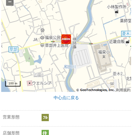
−
100 m
利用規約
中心点に戻る
営業形態
店舗形態