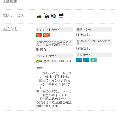
店舗形態
取扱サービス
支払方法
クレジットカード
電子マネー
取扱なし
ENEOSプリカ／QUOカー
EneKey／ENEOS公式アプ
ド
リ／スピード決済ツール
取扱なし
取扱なし
法人カード
ポイントカード
※
一部のSSでは、ガソリ
ン・軽油・灯油以外の
購入でポイントが貯ま
らない場合がございま
す。
※
一部のSSでは、バーコ
ード型のポイントカー
ドが読み込めません。
各詳細はSSに直接ご確認
お願い致します。