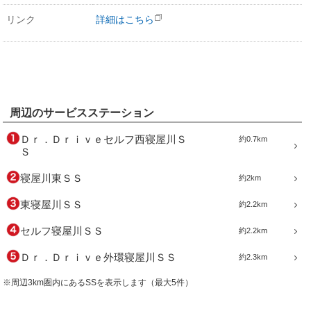
リンク
詳細はこちら
周辺のサービスステーション
Ｄｒ．Ｄｒｉｖｅセルフ西寝屋川Ｓ
約0.7km
Ｓ
寝屋川東ＳＳ
約2km
東寝屋川ＳＳ
約2.2km
セルフ寝屋川ＳＳ
約2.2km
Ｄｒ．Ｄｒｉｖｅ外環寝屋川ＳＳ
約2.3km
※周辺3km圏内にあるSSを表示します（最大5件）