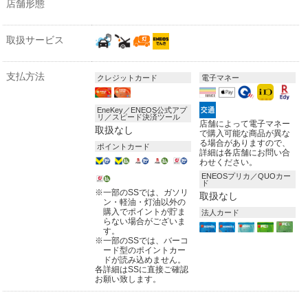
店舗形態
取扱サービス
支払方法
クレジットカード
電子マネー
EneKey／ENEOS公式アプ
リ／スピード決済ツール
店舗によって電子マネー
取扱なし
で購入可能な商品が異な
る場合がありますので、
ポイントカード
詳細は各店舗にお問い合
わせください。
ENEOSプリカ／QUOカー
ド
※
一部のSSでは、ガソリ
取扱なし
ン・軽油・灯油以外の
購入でポイントが貯ま
法人カード
らない場合がございま
す。
※
一部のSSでは、バーコ
ード型のポイントカー
ドが読み込めません。
各詳細はSSに直接ご確認
お願い致します。