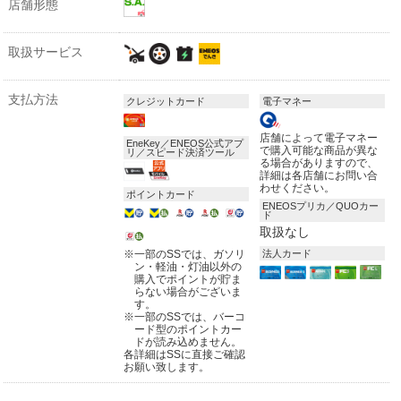
店舗形態
取扱サービス
支払方法
クレジットカード
電子マネー
店舗によって電子マネー
EneKey／ENEOS公式アプ
で購入可能な商品が異な
リ／スピード決済ツール
る場合がありますので、
詳細は各店舗にお問い合
わせください。
ポイントカード
ENEOSプリカ／QUOカー
ド
取扱なし
※
一部のSSでは、ガソリ
法人カード
ン・軽油・灯油以外の
購入でポイントが貯ま
らない場合がございま
す。
※
一部のSSでは、バーコ
ード型のポイントカー
ドが読み込めません。
各詳細はSSに直接ご確認
お願い致します。