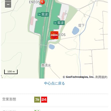
−
100 m
利用規約
中心点に戻る
営業形態