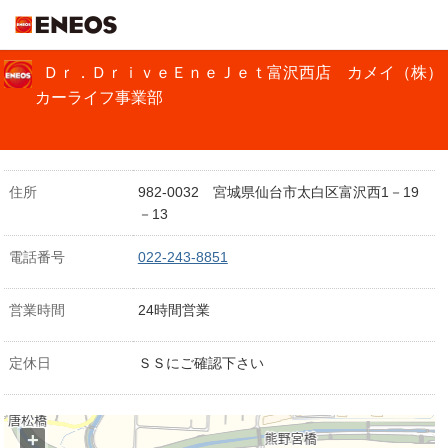
ＥＮＥＯＳ
Ｄｒ．ＤｒｉｖｅＥｎｅＪｅｔ富沢西店 カメイ（株）
カーライフ事業部
住所
982-0032 宮城県仙台市太白区富沢西1－19
－13
電話番号
022-243-8851
営業時間
24時間営業
定休日
ＳＳにご確認下さい
+