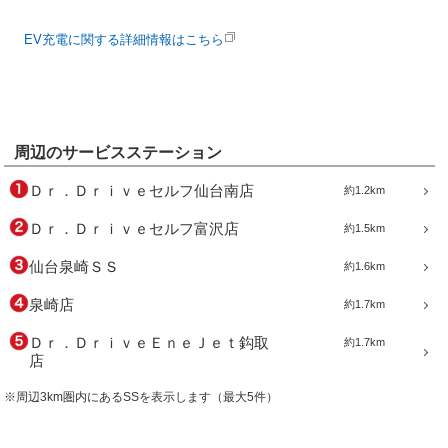
EV充電に関する詳細情報はこちら
周辺のサービスステーション
Ｄｒ．Ｄｒｉｖｅセルフ仙台南店
約1.2km
Ｄｒ．Ｄｒｉｖｅセルフ富沢店
約1.5km
仙台泉崎ＳＳ
約1.6km
泉崎店
約1.7km
Ｄｒ．ＤｒｉｖｅＥｎｅＪｅｔ鈎取
約1.7km
店
※周辺3km圏内にあるSSを表示します（最大5件）