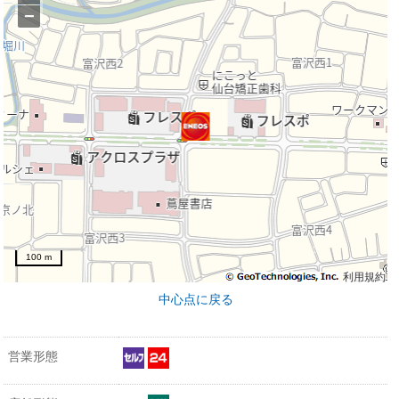
−
100 m
利用規約
中心点に戻る
営業形態