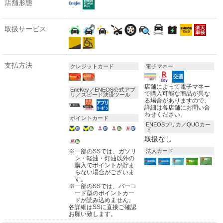
店舗形態
取扱サービス
支払方法
クレジットカード
電子マネー
店舗によって電子マネー
EneKey／ENEOS公式アプ
で購入可能な商品が異な
リ／スピード決済ツール
る場合がありますので、
詳細は各店舗にお問い合
わせください。
ポイントカード
ENEOSプリカ／QUOカー
ド
取扱なし
※
一部のSSでは、ガソリ
法人カード
ン・軽油・灯油以外の
購入でポイントが貯ま
らない場合がございま
す。
※
一部のSSでは、バーコ
ード型のポイントカー
ドが読み込めません。
各詳細はSSに直接ご確認
お願い致します。