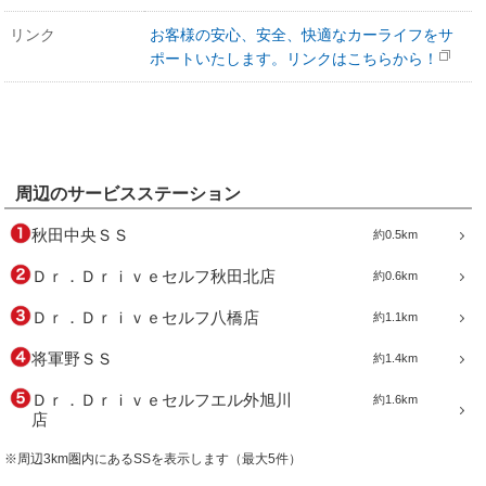
リンク
お客様の安心、安全、快適なカーライフをサ
ポートいたします。リンクはこちらから！
周辺のサービスステーション
秋田中央ＳＳ
約0.5km
Ｄｒ．Ｄｒｉｖｅセルフ秋田北店
約0.6km
Ｄｒ．Ｄｒｉｖｅセルフ八橋店
約1.1km
将軍野ＳＳ
約1.4km
Ｄｒ．Ｄｒｉｖｅセルフエル外旭川
約1.6km
店
※周辺3km圏内にあるSSを表示します（最大5件）