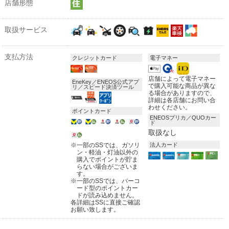
店舗形態
取扱サービス
支払方法
クレジットカード
電子マネー
店舗によって電子マネー
EneKey／ENEOS公式アプ
で購入可能な商品が異な
リ／スピード決済ツール
る場合がありますので、
詳細は各店舗にお問い合
わせください。
ポイントカード
ENEOSプリカ／QUOカー
ド
取扱なし
※
一部のSSでは、ガソリ
法人カード
ン・軽油・灯油以外の
購入でポイントが貯ま
らない場合がございま
す。
※
一部のSSでは、バーコ
ード型のポイントカー
ドが読み込めません。
各詳細はSSに直接ご確認
お願い致します。