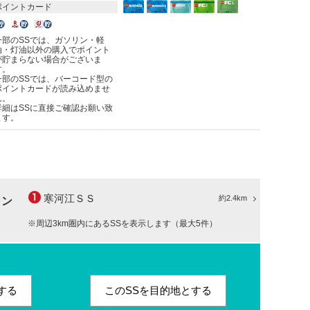
ポイントカード
一部のSSでは、ガソリン・軽
油・灯油以外の購入でポイント
が貯まらない場合がございま
す。
一部のSSでは、バーコード型の
ポイントカードが読み込めませ
ん。
詳細はSSに直接ご確認お願い致
ます。
寒河江ＳＳ
約2.4km
ョン
※周辺3km圏内にあるSSを表示します（最大5件）
する
このSSを目的地とする