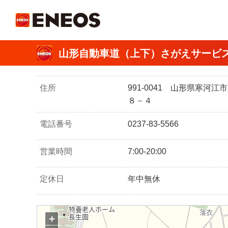
ＥＮＥＯＳ
山形自動車道（上下）さがえサービ
住所
991-0041 山形県寒河
８－４
電話番号
0237-83-5566
営業時間
7:00-20:00
定休日
年中無休
+