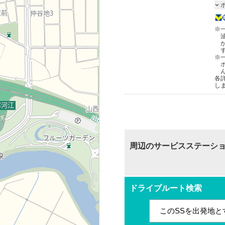
※
※
各
し
周辺のサービスステーシ
ドライブルート検索
このSSを出発地と