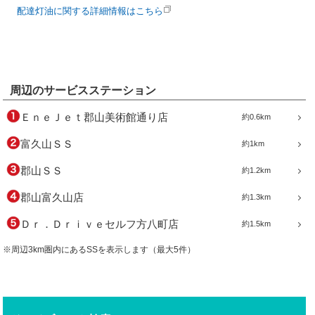
配達灯油に関する詳細情報はこちら
周辺のサービスステーション
ＥｎｅＪｅｔ郡山美術館通り店
約0.6km
富久山ＳＳ
約1km
郡山ＳＳ
約1.2km
郡山富久山店
約1.3km
Ｄｒ．Ｄｒｉｖｅセルフ方八町店
約1.5km
※周辺3km圏内にあるSSを表示します（最大5件）