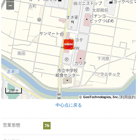
−
100 m
利用規約
中心点に戻る
営業形態