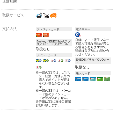
店舗形態
取扱サービス
支払方法
クレジットカード
電子マネー
店舗によって電子マネー
EneKey／ENEOS公式アプ
で購入可能な商品が異な
リ／スピード決済ツール
る場合がありますので、
取扱なし
詳細は各店舗にお問い合
わせください。
ポイントカード
ENEOSプリカ／QUOカー
ド
取扱なし
※
一部のSSでは、ガソリ
法人カード
ン・軽油・灯油以外の
購入でポイントが貯ま
らない場合がございま
す。
※
一部のSSでは、バーコ
ード型のポイントカー
ドが読み込めません。
各詳細はSSに直接ご確認
お願い致します。