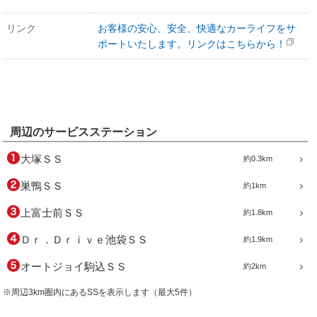
リンク
お客様の安心、安全、快適なカーライフをサ
ポートいたします。リンクはこちらから！
周辺のサービスステーション
大塚ＳＳ
約0.3km
巣鴨ＳＳ
約1km
上富士前ＳＳ
約1.8km
Ｄｒ．Ｄｒｉｖｅ池袋ＳＳ
約1.9km
オートジョイ駒込ＳＳ
約2km
※周辺3km圏内にあるSSを表示します（最大5件）