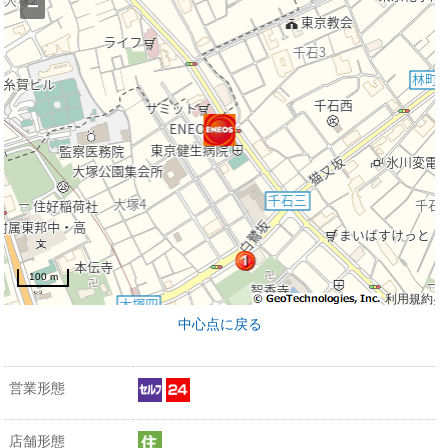
−
100 m
利用規約
中心点に戻る
営業形態
店舗形態