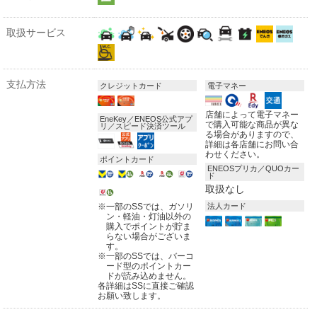
取扱サービス
支払方法
クレジットカード
電子マネー
店舗によって電子マネー
EneKey／ENEOS公式アプ
で購入可能な商品が異な
リ／スピード決済ツール
る場合がありますので、
詳細は各店舗にお問い合
わせください。
ポイントカード
ENEOSプリカ／QUOカー
ド
取扱なし
※
一部のSSでは、ガソリ
法人カード
ン・軽油・灯油以外の
購入でポイントが貯ま
らない場合がございま
す。
※
一部のSSでは、バーコ
ード型のポイントカー
ドが読み込めません。
各詳細はSSに直接ご確認
お願い致します。