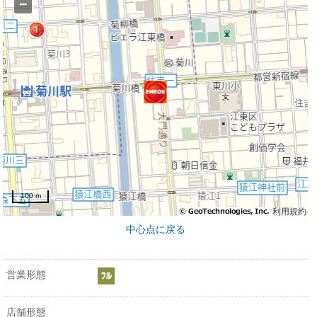
−
100 m
利用規約
中心点に戻る
営業形態
店舗形態