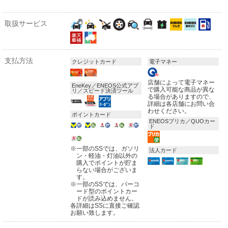
取扱サービス
支払方法
クレジットカード
電子マネー
店舗によって電子マネー
EneKey／ENEOS公式アプ
で購入可能な商品が異な
リ／スピード決済ツール
る場合がありますので、
詳細は各店舗にお問い合
わせください。
ポイントカード
ENEOSプリカ／QUOカー
ド
※
一部のSSでは、ガソリ
法人カード
ン・軽油・灯油以外の
購入でポイントが貯ま
らない場合がございま
す。
※
一部のSSでは、バーコ
ード型のポイントカー
ドが読み込めません。
各詳細はSSに直接ご確認
お願い致します。