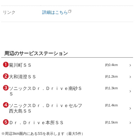
リンク
詳細はこちら
周辺のサービスステーション
菊川町ＳＳ
約0.4km
大和清澄ＳＳ
約1.2km
ソニックスＤｒ．Ｄｒｉｖｅ南砂Ｓ
約1.3km
Ｓ
ソニックスＤｒ．Ｄｒｉｖｅセルフ
約1.4km
西大島ＳＳ
Ｄｒ．Ｄｒｉｖｅ本所ＳＳ
約1.5km
※周辺3km圏内にあるSSを表示します（最大5件）