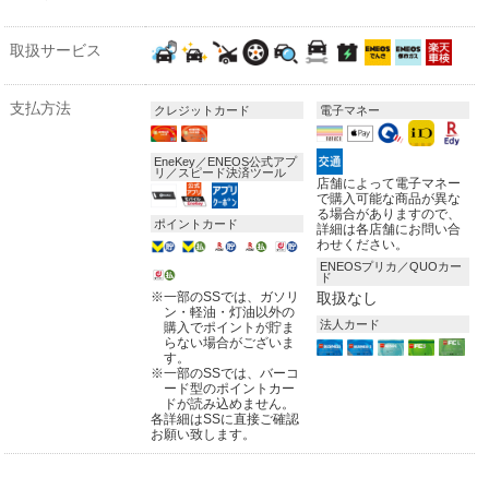
取扱サービス
支払方法
クレジットカード
電子マネー
EneKey／ENEOS公式アプ
リ／スピード決済ツール
店舗によって電子マネー
で購入可能な商品が異な
る場合がありますので、
ポイントカード
詳細は各店舗にお問い合
わせください。
ENEOSプリカ／QUOカー
ド
※
一部のSSでは、ガソリ
取扱なし
ン・軽油・灯油以外の
法人カード
購入でポイントが貯ま
らない場合がございま
す。
※
一部のSSでは、バーコ
ード型のポイントカー
ドが読み込めません。
各詳細はSSに直接ご確認
お願い致します。