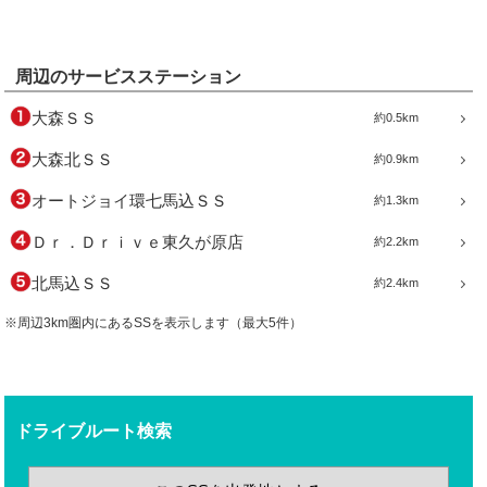
周辺のサービスステーション
大森ＳＳ
約0.5km
大森北ＳＳ
約0.9km
オートジョイ環七馬込ＳＳ
約1.3km
Ｄｒ．Ｄｒｉｖｅ東久が原店
約2.2km
北馬込ＳＳ
約2.4km
※周辺3km圏内にあるSSを表示します（最大5件）
ドライブルート検索