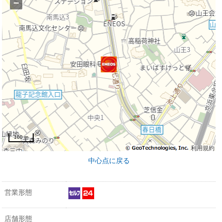
−
100 m
利用規約
中心点に戻る
営業形態
店舗形態