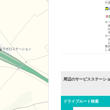
※
※
各
し
周辺のサービスステーシ
ドライブルート検索