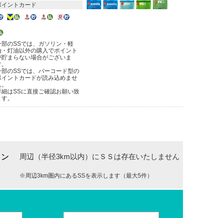
ポイントカード
一部のSSでは、ガソリン・軽
油・灯油以外の購入でポイント
が貯まらない場合がございま
す。
一部のSSでは、バーコード型の
ポイントカードが読み込めませ
ん。
詳細はSSに直接ご確認お願い致
ます。
周辺（半径3km以内）にＳＳは存在いたしません
ョン
※周辺3km圏内にあるSSを表示します（最大5件）