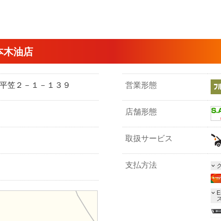
本木油店
平市平笠２－１－１３９
営業形態
店舗形態
取扱サービス
支払方法
E