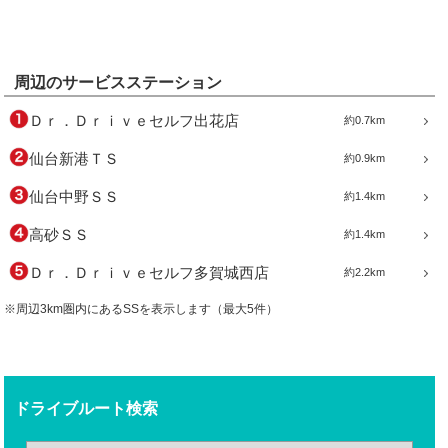
周辺のサービスステーション
Ｄｒ．Ｄｒｉｖｅセルフ出花店
約0.7km
仙台新港ＴＳ
約0.9km
仙台中野ＳＳ
約1.4km
高砂ＳＳ
約1.4km
Ｄｒ．Ｄｒｉｖｅセルフ多賀城西店
約2.2km
※周辺3km圏内にあるSSを表示します（最大5件）
ドライブルート検索