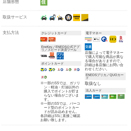
店舗形態
取扱サービス
支払方法
クレジットカード
電子マネー
EneKey／ENEOS公式アプ
リ／スピード決済ツール
店舗によって電子マネー
で購入可能な商品が異な
る場合がありますので、
ポイントカード
詳細は各店舗にお問い合
わせください。
ENEOSプリカ／QUOカー
ド
※
一部のSSでは、ガソリ
取扱なし
ン・軽油・灯油以外の
法人カード
購入でポイントが貯ま
らない場合がございま
す。
※
一部のSSでは、バーコ
ード型のポイントカー
ドが読み込めません。
各詳細はSSに直接ご確認
お願い致します。