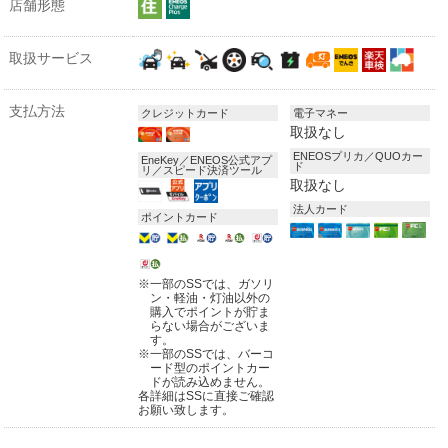
店舗形態
取扱サービス
支払方法
クレジットカード
電子マネー
取扱なし
ENEOSプリカ／QUOカー
EneKey／ENEOS公式アプ
ド
リ／スピード決済ツール
取扱なし
法人カード
ポイントカード
※
一部のSSでは、ガソリ
ン・軽油・灯油以外の
購入でポイントが貯ま
らない場合がございま
す。
※
一部のSSでは、バーコ
ード型のポイントカー
ドが読み込めません。
各詳細はSSに直接ご確認
お願い致します。