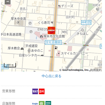
−
100 m
利用規約
中心点に戻る
営業形態
店舗形態