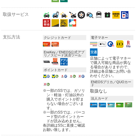
取扱サービス
支払方法
クレジットカード
電子マネー
EneKey／ENEOS公式アプ
リ／スピード決済ツール
店舗によって電子マネー
で購入可能な商品が異な
る場合がありますので、
ポイントカード
詳細は各店舗にお問い合
わせください。
ENEOSプリカ／QUOカー
ド
※
一部のSSでは、ガソリ
取扱なし
ン・軽油・灯油以外の
法人カード
購入でポイントが貯ま
らない場合がございま
す。
※
一部のSSでは、バーコ
ード型のポイントカー
ドが読み込めません。
各詳細はSSに直接ご確認
お願い致します。