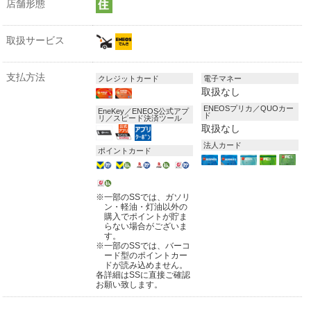
店舗形態
取扱サービス
支払方法
クレジットカード
電子マネー
取扱なし
ENEOSプリカ／QUOカー
EneKey／ENEOS公式アプ
ド
リ／スピード決済ツール
取扱なし
法人カード
ポイントカード
※
一部のSSでは、ガソリ
ン・軽油・灯油以外の
購入でポイントが貯ま
らない場合がございま
す。
※
一部のSSでは、バーコ
ード型のポイントカー
ドが読み込めません。
各詳細はSSに直接ご確認
お願い致します。