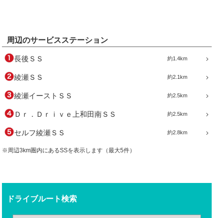
周辺のサービスステーション
長後ＳＳ
約1.4km
綾瀬ＳＳ
約2.1km
綾瀬イーストＳＳ
約2.5km
Ｄｒ．Ｄｒｉｖｅ上和田南ＳＳ
約2.5km
セルフ綾瀬ＳＳ
約2.8km
※周辺3km圏内にあるSSを表示します（最大5件）
ドライブルート検索