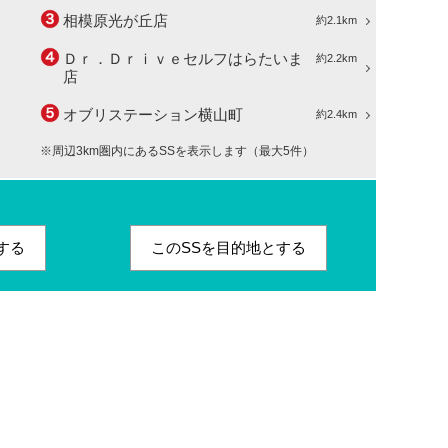
相模原光が丘店
約2.1km
Ｄｒ．Ｄｒｉｖｅセルフはらたいま
約2.2km
店
オブリステーション横山町
約2.4km
※周辺3km圏内にあるSSを表示します（最大5件）
する
このSSを目的地とする