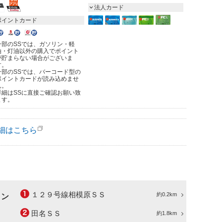
法人カード
ポイントカード
一部のSSでは、ガソリン・軽
油・灯油以外の購入でポイント
が貯まらない場合がございま
す。
一部のSSでは、バーコード型の
ポイントカードが読み込めませ
ん。
詳細はSSに直接ご確認お願い致
ます。
細はこちら
１２９号線相模原ＳＳ
約0.2km
ョン
田名ＳＳ
約1.8km