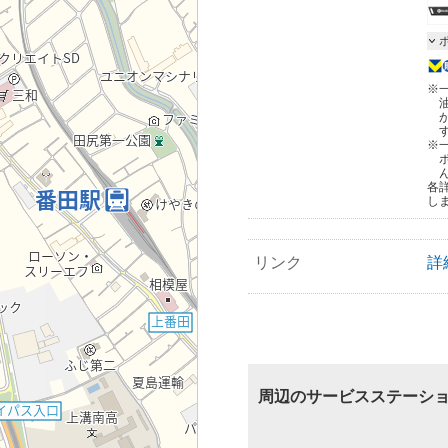
※
※
各
し
リンク
詳
周辺のサービスステーシ