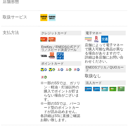
店舗形態
取扱サービス
支払方法
クレジットカード
電子マネー
店舗によって電子マネー
EneKey／ENEOS公式アプ
で購入可能な商品が異な
リ／スピード決済ツール
る場合がありますので、
詳細は各店舗にお問い合
わせください。
ポイントカード
ENEOSプリカ／QUOカー
ド
取扱なし
※
一部のSSでは、ガソリ
法人カード
ン・軽油・灯油以外の
購入でポイントが貯ま
らない場合がございま
す。
※
一部のSSでは、バーコ
ード型のポイントカー
ドが読み込めません。
各詳細はSSに直接ご確認
お願い致します。