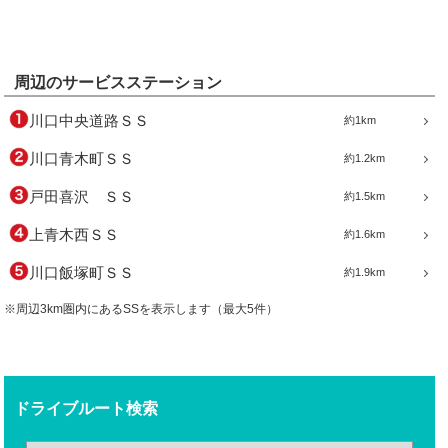
周辺のサービスステーション
川口中央道路ＳＳ
約1km
川口青木町ＳＳ
約1.2km
戸田喜沢 ＳＳ
約1.5km
上青木西ＳＳ
約1.6km
川口飯塚町ＳＳ
約1.9km
※周辺3km圏内にあるSSを表示します（最大5件）
ドライブルート検索