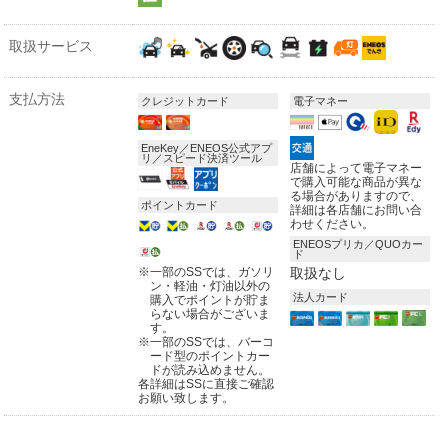
取扱サービス
支払方法
クレジットカード
電子マネー
EneKey／ENEOS公式アプ
リ／スピード決済ツール
店舗によって電子マネー
で購入可能な商品が異な
る場合がありますので、
ポイントカード
詳細は各店舗にお問い合
わせください。
ENEOSプリカ／QUOカー
ド
※
一部のSSでは、ガソリ
取扱なし
ン・軽油・灯油以外の
法人カード
購入でポイントが貯ま
らない場合がございま
す。
※
一部のSSでは、バーコ
ード型のポイントカー
ドが読み込めません。
各詳細はSSに直接ご確認
お願い致します。