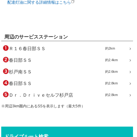
配達灯油に関する詳細情報はこちら
周辺のサービスステーション
Ｒ１６春日部ＳＳ
約2km
春日部ＳＳ
約2.4km
杉戸南ＳＳ
約2.6km
春日部ＳＳ
約2.8km
Ｄｒ．Ｄｒｉｖｅセルフ杉戸店
約2.8km
※周辺3km圏内にあるSSを表示します（最大5件）
ドライブルート検索