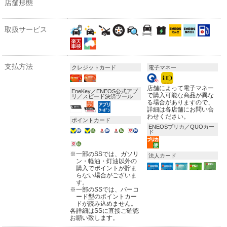
店舗形態
取扱サービス
支払方法
クレジットカード
電子マネー
店舗によって電子マネー
EneKey／ENEOS公式アプ
で購入可能な商品が異な
リ／スピード決済ツール
る場合がありますので、
詳細は各店舗にお問い合
わせください。
ポイントカード
ENEOSプリカ／QUOカー
ド
※
一部のSSでは、ガソリ
法人カード
ン・軽油・灯油以外の
購入でポイントが貯ま
らない場合がございま
す。
※
一部のSSでは、バーコ
ード型のポイントカー
ドが読み込めません。
各詳細はSSに直接ご確認
お願い致します。