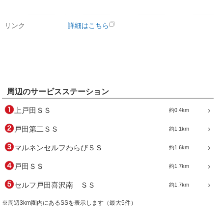
リンク
詳細はこちら
周辺のサービスステーション
上戸田ＳＳ
約0.4km
戸田第二ＳＳ
約1.1km
マルネンセルフわらびＳＳ
約1.6km
戸田ＳＳ
約1.7km
セルフ戸田喜沢南 ＳＳ
約1.7km
※周辺3km圏内にあるSSを表示します（最大5件）