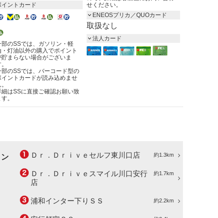
ポイントカード
せください。
ENEOSプリカ／QUOカード
取扱なし
法人カード
一部のSSでは、ガソリン・軽
油・灯油以外の購入でポイント
が貯まらない場合がございま
す。
一部のSSでは、バーコード型の
ポイントカードが読み込めませ
ん。
詳細はSSに直接ご確認お願い致
ます。
Ｄｒ．Ｄｒｉｖｅセルフ東川口店
約1.3km
ョン
Ｄｒ．Ｄｒｉｖｅスマイル川口安行
約1.7km
店
浦和インター下りＳＳ
約2.2km