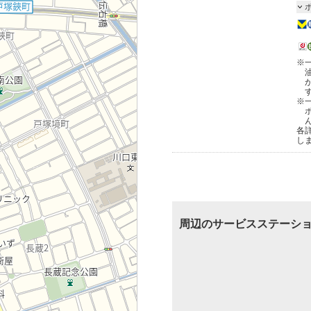
※
※
各
し
周辺のサービスステーシ