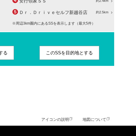
安行領家ＳＳ
約2.4km
Ｄｒ．Ｄｒｉｖｅセルフ新越谷店
約2.5km
※周辺3km圏内にあるSSを表示します（最大5件）
する
このSSを目的地とする
アイコンの説明
地図について