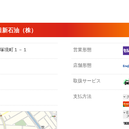
日新石油（株）
市戸塚境町１－１
営業形態
店舗形態
取扱サービス
支払方法
E