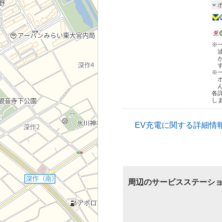
※
※
各
し
EV充電に関する詳細情
周辺のサービスステーシ