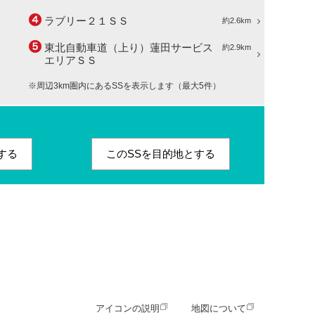
ラブリー２１ＳＳ
約2.6km
東北自動車道（上り）蓮田サービス
約2.9km
エリアＳＳ
※周辺3km圏内にあるSSを表示します（最大5件）
する
このSSを目的地とする
アイコンの説明
地図について