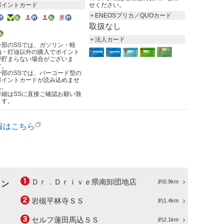
ポイントカード
せください。
ENEOSプリカ／QUOカード
取扱なし
法人カード
一部のSSでは、ガソリン・軽
油・灯油以外の購入でポイント
が貯まらない場合がございま
す。
一部のSSでは、バーコード型の
ポイントカードが読み込めませ
ん。
詳細はSSに直接ご確認お願い致
ます。
報はこちら
Ｄｒ．Ｄｒｉｖｅ県南卸団地店
約0.9km
ョン
岩槻平林寺ＳＳ
約1.4km
セルフ蓮田馬込ＳＳ
約2.1km