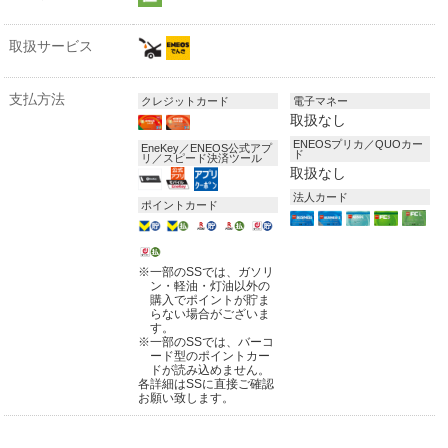
取扱サービス
支払方法
クレジットカード
電子マネー
取扱なし
ENEOSプリカ／QUOカー
EneKey／ENEOS公式アプ
ド
リ／スピード決済ツール
取扱なし
法人カード
ポイントカード
※
一部のSSでは、ガソリ
ン・軽油・灯油以外の
購入でポイントが貯ま
らない場合がございま
す。
※
一部のSSでは、バーコ
ード型のポイントカー
ドが読み込めません。
各詳細はSSに直接ご確認
お願い致します。