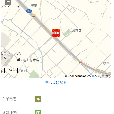
−
100 m
利用規約
中心点に戻る
営業形態
店舗形態