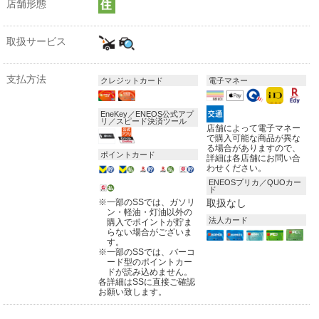
店舗形態
取扱サービス
支払方法
クレジットカード
電子マネー
EneKey／ENEOS公式アプ
リ／スピード決済ツール
店舗によって電子マネー
で購入可能な商品が異な
る場合がありますので、
ポイントカード
詳細は各店舗にお問い合
わせください。
ENEOSプリカ／QUOカー
ド
※
一部のSSでは、ガソリ
取扱なし
ン・軽油・灯油以外の
法人カード
購入でポイントが貯ま
らない場合がございま
す。
※
一部のSSでは、バーコ
ード型のポイントカー
ドが読み込めません。
各詳細はSSに直接ご確認
お願い致します。