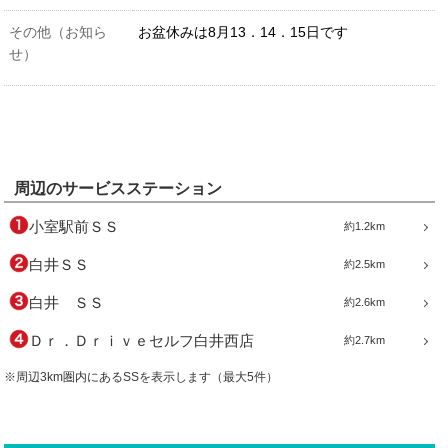
その他（お知ら
お盆休みは8月13．14．15日です
せ）
周辺のサービスステーション
小室駅前ＳＳ
約1.2km
白井ＳＳ
約2.5km
白井 ＳＳ
約2.6km
Ｄｒ．Ｄｒｉｖｅセルフ白井西店
約2.7km
※周辺3km圏内にあるSSを表示します（最大5件）