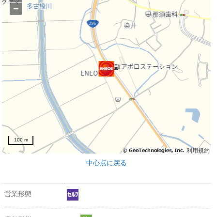
−
100 m
利用規約
中心点に戻る
営業形態