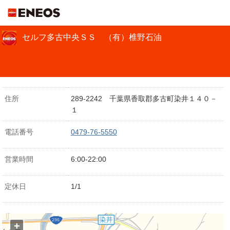
ＥＮＥＯＳ
セルフ多古中央ＳＳ （有）椎野石油
住所
289-2242 千葉県香取郡多古町染井１４０－
１
電話番号
0479-76-5550
営業時間
6:00-22:00
定休日
1/1
+