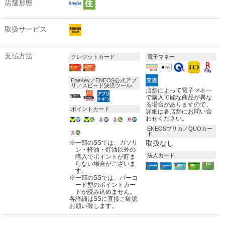
店舗形態
取扱サービス
支払方法
クレジットカード
電子マネー
EneKey／ENEOS公式アプ
リ／スピード決済ツール
店舗によって電子マネー
で購入可能な商品が異な
る場合がありますので、
ポイントカード
詳細は各店舗にお問い合
わせください。
ENEOSプリカ／QUOカー
ド
※
一部のSSでは、ガソリ
取扱なし
ン・軽油・灯油以外の
法人カード
購入でポイントが貯ま
らない場合がございま
す。
※
一部のSSでは、バーコ
ード型のポイントカー
ドが読み込めません。
各詳細はSSに直接ご確認
お願い致します。