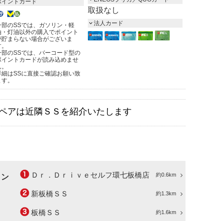
ポイントカード
取扱なし
法人カード
一部のSSでは、ガソリン・軽
油・灯油以外の購入でポイント
が貯まらない場合がございま
す。
一部のSSでは、バーコード型の
ポイントカードが読み込めませ
ん。
詳細はSSに直接ご確認お願い致
ます。
ペアは近隣ＳＳを紹介いたします
Ｄｒ．Ｄｒｉｖｅセルフ環七板橋店
約0.6km
ョン
新板橋ＳＳ
約1.3km
板橋ＳＳ
約1.6km