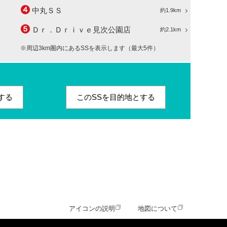
中丸ＳＳ
約1.9km
Ｄｒ．Ｄｒｉｖｅ見次公園店
約2.1km
※周辺3km圏内にあるSSを表示します（最大5件）
する
このSSを目的地とする
アイコンの説明
地図について