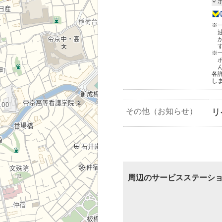
※
※
各
し
その他（お知らせ）
リ
周辺のサービスステーシ