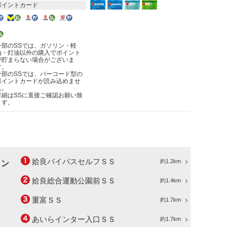
ポイントカード
一部のSSでは、ガソリン・軽
油・灯油以外の購入でポイント
が貯まらない場合がございま
す。
一部のSSでは、バーコード型の
ポイントカードが読み込めませ
ん。
詳細はSSに直接ご確認お願い致
ます。
姶良バイパスセルフＳＳ
約1.2km
ョン
姶良総合運動公園前ＳＳ
約1.4km
重富ＳＳ
約1.7km
あいらインター入口ＳＳ
約1.7km