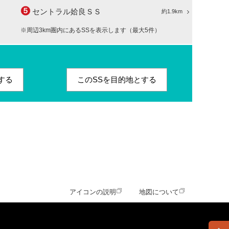
セントラル姶良ＳＳ
約1.9km
※周辺3km圏内にあるSSを表示します（最大5件）
する
このSSを目的地とする
アイコンの説明
地図について