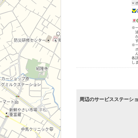
※
※
各
し
周辺のサービスステーシ