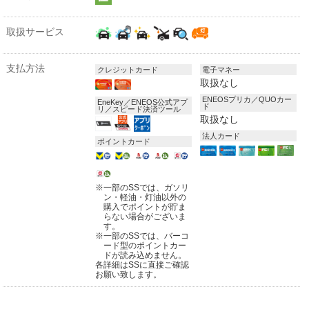
取扱サービス
支払方法
クレジットカード
電子マネー
取扱なし
ENEOSプリカ／QUOカー
EneKey／ENEOS公式アプ
ド
リ／スピード決済ツール
取扱なし
法人カード
ポイントカード
※
一部のSSでは、ガソリ
ン・軽油・灯油以外の
購入でポイントが貯ま
らない場合がございま
す。
※
一部のSSでは、バーコ
ード型のポイントカー
ドが読み込めません。
各詳細はSSに直接ご確認
お願い致します。