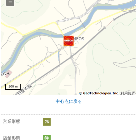
−
100 m
利用規約
中心点に戻る
営業形態
店舗形態