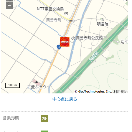
−
100 m
利用規約
中心点に戻る
営業形態