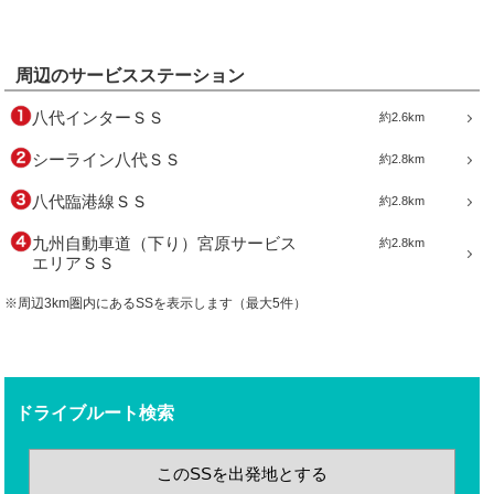
周辺のサービスステーション
八代インターＳＳ
約2.6km
シーライン八代ＳＳ
約2.8km
八代臨港線ＳＳ
約2.8km
九州自動車道（下り）宮原サービス
約2.8km
エリアＳＳ
※周辺3km圏内にあるSSを表示します（最大5件）
ドライブルート検索
このSSを出発地とする