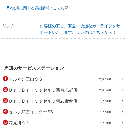
EV充電に関する詳細情報はこちら
リンク
お客様の安心、安全、快適なカーライフをサ
ポートいたします。リンクはこちらから！
周辺のサービスステーション
マルネン三山ＳＳ
約0.4km
Ｄｒ．Ｄｒｉｖｅセルフ新習志野店
約0.5km
Ｄｒ．Ｄｒｉｖｅセルフ習志野台店
約2.3km
セルフ武石インターSS
約2.5km
花見川ＳＳ
約2.9km