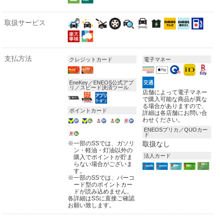
取扱サービス
支払方法
クレジットカード
電子マネー
EneKey／ENEOS公式アプ
リ／スピード決済ツール
店舗によって電子マネー
で購入可能な商品が異な
る場合がありますので、
ポイントカード
詳細は各店舗にお問い合
わせください。
ENEOSプリカ／QUOカー
ド
※
一部のSSでは、ガソリ
取扱なし
ン・軽油・灯油以外の
法人カード
購入でポイントが貯ま
らない場合がございま
す。
※
一部のSSでは、バーコ
ード型のポイントカー
ドが読み込めません。
各詳細はSSに直接ご確認
お願い致します。