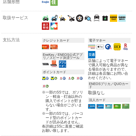
店舗形態
取扱サービス
支払方法
クレジットカード
電子マネー
EneKey／ENEOS公式アプ
リ／スピード決済ツール
店舗によって電子マネー
で購入可能な商品が異な
る場合がありますので、
ポイントカード
詳細は各店舗にお問い合
わせください。
ENEOSプリカ／QUOカー
ド
※
一部のSSでは、ガソリ
取扱なし
ン・軽油・灯油以外の
法人カード
購入でポイントが貯ま
らない場合がございま
す。
※
一部のSSでは、バーコ
ード型のポイントカー
ドが読み込めません。
各詳細はSSに直接ご確認
お願い致します。