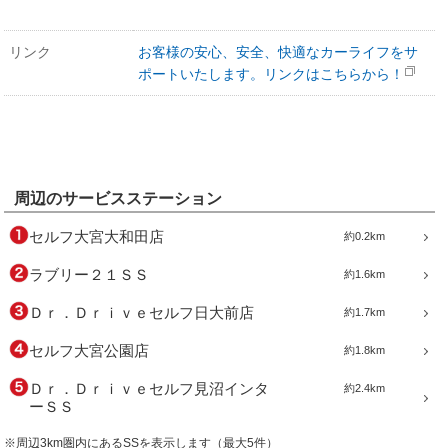
リンク
お客様の安心、安全、快適なカーライフをサ
ポートいたします。リンクはこちらから！
周辺のサービスステーション
セルフ大宮大和田店
約0.2km
ラブリー２１ＳＳ
約1.6km
Ｄｒ．Ｄｒｉｖｅセルフ日大前店
約1.7km
セルフ大宮公園店
約1.8km
Ｄｒ．Ｄｒｉｖｅセルフ見沼インタ
約2.4km
ーＳＳ
※周辺3km圏内にあるSSを表示します（最大5件）