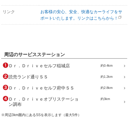
リンク
お客様の安心、安全、快適なカーライフをサ
ポートいたします。リンクはこちらから！
周辺のサービスステーション
Ｄｒ．Ｄｒｉｖｅセルフ稲城店
約0.4km
読売ランド通りＳＳ
約1.2km
Ｄｒ．Ｄｒｉｖｅセルフ府中ＳＳ
約2.8km
Ｄｒ．Ｄｒｉｖｅオブリステーショ
約3km
ン調布
※周辺3km圏内にあるSSを表示します（最大5件）