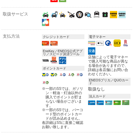
取扱サービス
支払方法
クレジットカード
電子マネー
EneKey／ENEOS公式アプ
リ／スピード決済ツール
店舗によって電子マネー
で購入可能な商品が異な
る場合がありますので、
ポイントカード
詳細は各店舗にお問い合
わせください。
ENEOSプリカ／QUOカー
ド
※
一部のSSでは、ガソリ
取扱なし
ン・軽油・灯油以外の
法人カード
購入でポイントが貯ま
らない場合がございま
す。
※
一部のSSでは、バーコ
ード型のポイントカー
ドが読み込めません。
各詳細はSSに直接ご確認
お願い致します。