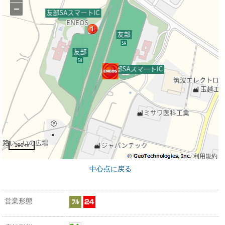
−
100 m
利用規約
中心点に戻る
営業形態