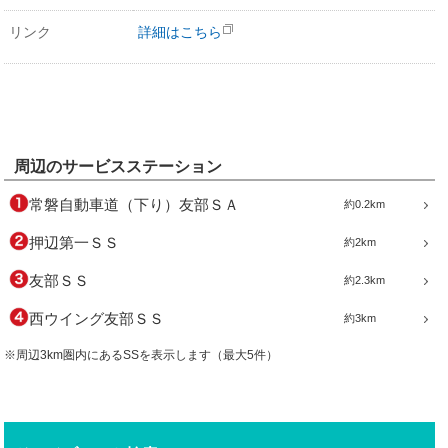
リンク
詳細はこちら
周辺のサービスステーション
常磐自動車道（下り）友部ＳＡ
約0.2km
押辺第一ＳＳ
約2km
友部ＳＳ
約2.3km
西ウイング友部ＳＳ
約3km
※周辺3km圏内にあるSSを表示します（最大5件）