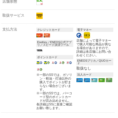
店舗形態
取扱サービス
支払方法
クレジットカード
電子マネー
店舗によって電子マネー
EneKey／ENEOS公式アプ
で購入可能な商品が異な
リ／スピード決済ツール
る場合がありますので、
詳細は各店舗にお問い合
わせください。
ポイントカード
ENEOSプリカ／QUOカー
ド
取扱なし
※
一部のSSでは、ガソリ
法人カード
ン・軽油・灯油以外の
購入でポイントが貯ま
らない場合がございま
す。
※
一部のSSでは、バーコ
ード型のポイントカー
ドが読み込めません。
各詳細はSSに直接ご確認
お願い致します。