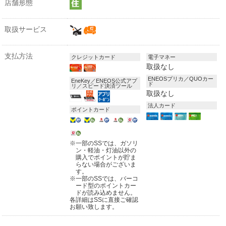
店舗形態
取扱サービス
支払方法
クレジットカード
電子マネー
取扱なし
ENEOSプリカ／QUOカー
EneKey／ENEOS公式アプ
ド
リ／スピード決済ツール
取扱なし
法人カード
ポイントカード
※
一部のSSでは、ガソリ
ン・軽油・灯油以外の
購入でポイントが貯ま
らない場合がございま
す。
※
一部のSSでは、バーコ
ード型のポイントカー
ドが読み込めません。
各詳細はSSに直接ご確認
お願い致します。