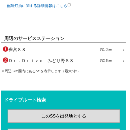
配達灯油に関する詳細情報はこちら
周辺のサービスステーション
雀宮ＳＳ
約1.8km
Ｄｒ．Ｄｒｉｖｅ みどり野ＳＳ
約2.1km
※周辺3km圏内にあるSSを表示します（最大5件）
ドライブルート検索
このSSを出発地とする