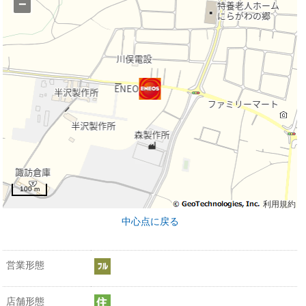
−
100 m
利用規約
中心点に戻る
営業形態
店舗形態