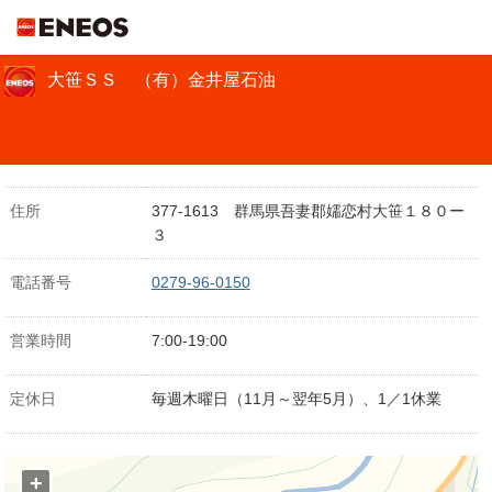
ＥＮＥＯＳ
大笹ＳＳ （有）金井屋石油
住所
377-1613 群馬県吾妻郡嬬恋村大笹１８０ー
３
電話番号
0279-96-0150
営業時間
7:00-19:00
定休日
毎週木曜日（11月～翌年5月）、1／1休業
+