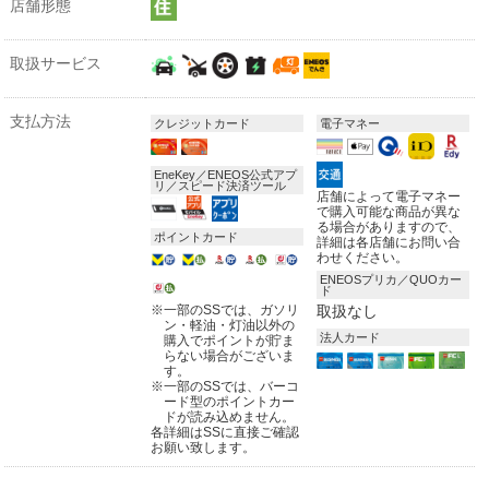
店舗形態
取扱サービス
支払方法
クレジットカード
電子マネー
EneKey／ENEOS公式アプ
リ／スピード決済ツール
店舗によって電子マネー
で購入可能な商品が異な
る場合がありますので、
ポイントカード
詳細は各店舗にお問い合
わせください。
ENEOSプリカ／QUOカー
ド
※
一部のSSでは、ガソリ
取扱なし
ン・軽油・灯油以外の
法人カード
購入でポイントが貯ま
らない場合がございま
す。
※
一部のSSでは、バーコ
ード型のポイントカー
ドが読み込めません。
各詳細はSSに直接ご確認
お願い致します。