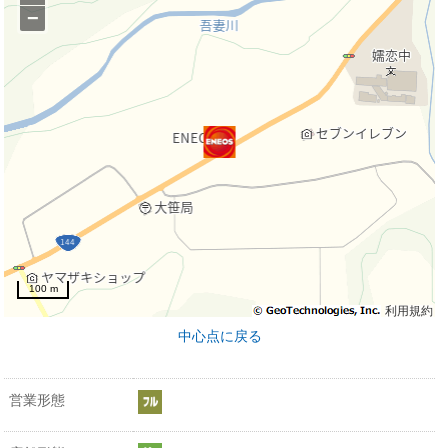
−
100 m
利用規約
中心点に戻る
営業形態