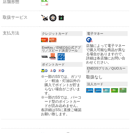
店舗形態
取扱サービス
支払方法
クレジットカード
電子マネー
店舗によって電子マネー
EneKey／ENEOS公式アプ
で購入可能な商品が異な
リ／スピード決済ツール
る場合がありますので、
詳細は各店舗にお問い合
わせください。
ポイントカード
ENEOSプリカ／QUOカー
ド
※
一部のSSでは、ガソリ
取扱なし
ン・軽油・灯油以外の
法人カード
購入でポイントが貯ま
らない場合がございま
す。
※
一部のSSでは、バーコ
ード型のポイントカー
ドが読み込めません。
各詳細はSSに直接ご確認
お願い致します。