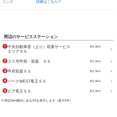
リンク
詳細はこちら
周辺のサービスステーション
中央自動車道（上り）双葉サービス
約0.3km
エリアＳＳ
２０号甲府・双葉 ＳＳ
約1.2km
甲府双葉ＳＳ
約1.3km
パークWEST竜王ＳＳ
約1.4km
ピア竜王ＳＳ
約1.4km
※周辺3km圏内にあるSSを表示します（最大5件）