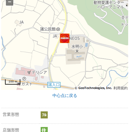
−
100 m
利用規約
中心点に戻る
営業形態
店舗形態