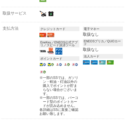
取扱サービス
支払方法
クレジットカード
電子マネー
取扱なし
ENEOSプリカ／QUOカー
EneKey／ENEOS公式アプ
ド
リ／スピード決済ツール
取扱なし
法人カード
ポイントカード
※
一部のSSでは、ガソリ
ン・軽油・灯油以外の
購入でポイントが貯ま
らない場合がございま
す。
※
一部のSSでは、バーコ
ード型のポイントカー
ドが読み込めません。
各詳細はSSに直接ご確認
お願い致します。