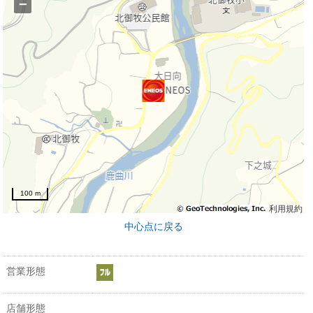
−
100 m
利用規約
中心点に戻る
営業形態
店舗形態