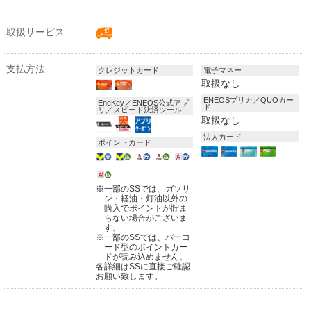
取扱サービス
支払方法
クレジットカード
電子マネー
取扱なし
ENEOSプリカ／QUOカー
EneKey／ENEOS公式アプ
ド
リ／スピード決済ツール
取扱なし
法人カード
ポイントカード
※
一部のSSでは、ガソリ
ン・軽油・灯油以外の
購入でポイントが貯ま
らない場合がございま
す。
※
一部のSSでは、バーコ
ード型のポイントカー
ドが読み込めません。
各詳細はSSに直接ご確認
お願い致します。