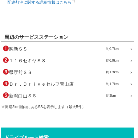
配達灯油に関する詳細情報はこちら
周辺のサービスステーション
関新ＳＳ
約0.7km
１１６セキヤＳＳ
約0.9km
県庁前ＳＳ
約1.3km
Ｄｒ．Ｄｒｉｖｅセルフ青山店
約1.7km
新潟白山ＳＳ
約3km
※周辺3km圏内にあるSSを表示します（最大5件）
ドライブルート検索