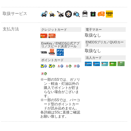
取扱サービス
支払方法
クレジットカード
電子マネー
取扱なし
ENEOSプリカ／QUOカー
EneKey／ENEOS公式アプ
ド
リ／スピード決済ツール
取扱なし
法人カード
ポイントカード
※
一部のSSでは、ガソリ
ン・軽油・灯油以外の
購入でポイントが貯ま
らない場合がございま
す。
※
一部のSSでは、バーコ
ード型のポイントカー
ドが読み込めません。
各詳細はSSに直接ご確認
お願い致します。