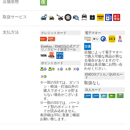
店舗形態
取扱サービス
支払方法
クレジットカード
電子マネー
EneKey／ENEOS公式アプ
リ／スピード決済ツール
店舗によって電子マネー
で購入可能な商品が異な
る場合がありますので、
ポイントカード
詳細は各店舗にお問い合
わせください。
ENEOSプリカ／QUOカー
ド
※
一部のSSでは、ガソリ
取扱なし
ン・軽油・灯油以外の
法人カード
購入でポイントが貯ま
らない場合がございま
す。
※
一部のSSでは、バーコ
ード型のポイントカー
ドが読み込めません。
各詳細はSSに直接ご確認
お願い致します。