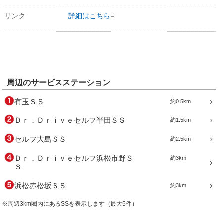
リンク
詳細はこちら
周辺のサービスステーション
有玉ＳＳ
約0.5km
Ｄｒ．Ｄｒｉｖｅセルフ半田ＳＳ
約1.5km
セルフ大島ＳＳ
約2.5km
Ｄｒ．Ｄｒｉｖｅセルフ浜松市野Ｓ
約3km
Ｓ
浜松赤松坂ＳＳ
約3km
※周辺3km圏内にあるSSを表示します（最大5件）