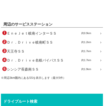
周辺のサービスステーション
ＥｎｅＪｅｔ岐南インターＳＳ
約0.9km
Ｄｒ．Ｄｒｉｖｅ岐南町ＳＳ
約1.2km
天王寺ＳＳ
約1.7km
Ｄｒ．Ｄｒｉｖｅ名岐バイパスＳＳ
約1.7km
シンシア長森南ＳＳ
約1.9km
※周辺3km圏内にあるSSを表示します（最大5件）
ドライブルート検索