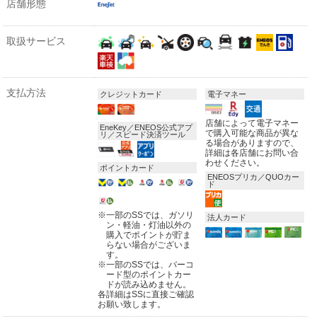
店舗形態
取扱サービス
支払方法
クレジットカード
電子マネー
店舗によって電子マネー
EneKey／ENEOS公式アプ
で購入可能な商品が異な
リ／スピード決済ツール
る場合がありますので、
詳細は各店舗にお問い合
わせください。
ポイントカード
ENEOSプリカ／QUOカー
ド
※
一部のSSでは、ガソリ
法人カード
ン・軽油・灯油以外の
購入でポイントが貯ま
らない場合がございま
す。
※
一部のSSでは、バーコ
ード型のポイントカー
ドが読み込めません。
各詳細はSSに直接ご確認
お願い致します。