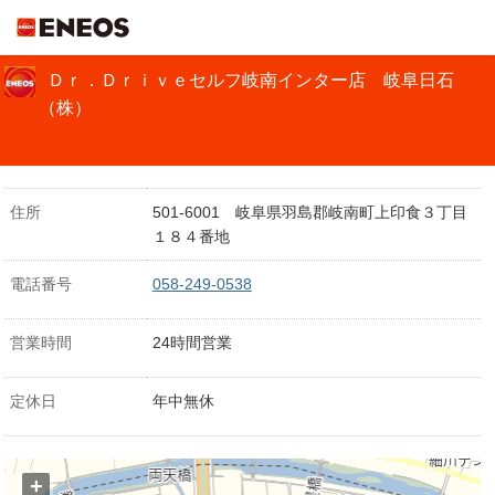
ＥＮＥＯＳ
Ｄｒ．Ｄｒｉｖｅセルフ岐南インター店 岐阜日石
（株）
住所
501-6001 岐阜県羽島郡岐南町上印食３丁目
１８４番地
電話番号
058-249-0538
営業時間
24時間営業
定休日
年中無休
+